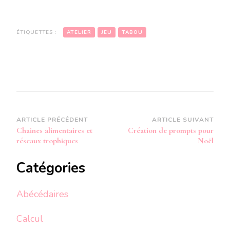
ÉTIQUETTES :
ATELIER
JEU
TABOU
Navigation
ARTICLE PRÉCÉDENT
ARTICLE SUIVANT
Chaines alimentaires et
Création de prompts pour
d'article
réseaux trophiques
Noël
Catégories
Abécédaires
Calcul