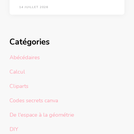
14 JUILLET 2026
Catégories
Abécédaires
Calcul
Cliparts
Codes secrets canva
De l'espace à la géométrie
DIY