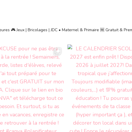
heures
🎮 Jeux | Bricolages | JDC • Maternel & Primaire
🆓 Gratuit & Pr