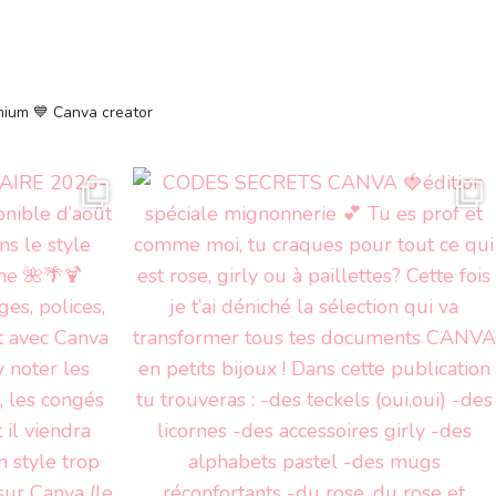
emium
💙 Canva creator