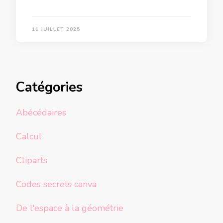
11 JUILLET 2025
Catégories
Abécédaires
Calcul
Cliparts
Codes secrets canva
De l'espace à la géométrie