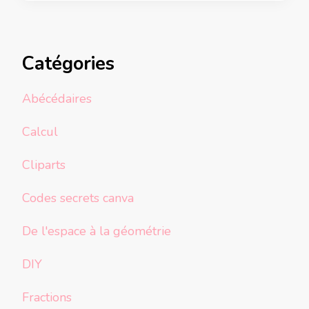
Catégories
Abécédaires
Calcul
Cliparts
Codes secrets canva
De l'espace à la géométrie
DIY
Fractions