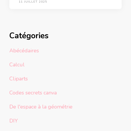
11 JUILLET 2025
Catégories
Abécédaires
Calcul
Cliparts
Codes secrets canva
De l'espace à la géométrie
DIY