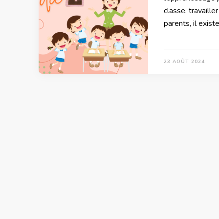
classe, travaill
parents, il exist
23 AOÛT 2024